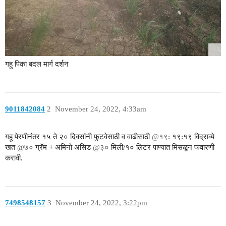
गहु पिका बदल मार्ग दर्शन
9011842084
2
November 24, 2022, 4:33am
गहू पेरणीनंतर १५ ते २० दिवसांनी फुटवेसाठी व वाढीसाठी
@१९
: १९:१९ विद्राव्ये
खत
@७०
ग्रॅम + अमिनो असिड
@३०
मिली/१० लिटर पाण्यात मिसळून फवारणी
करावी.
7498548157
3
November 24, 2022, 3:22pm