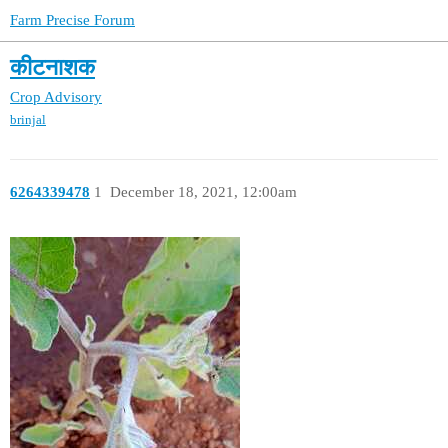
Farm Precise Forum
कीटनाशक
Crop Advisory
brinjal
6264339478
1
December 18, 2021, 12:00am