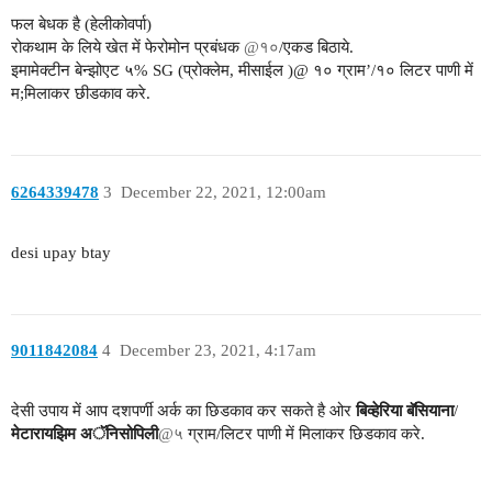
फल बेधक है (हेलीकोवर्पा)
रोकथाम के लिये खेत में फेरोमोन प्रबंधक
@१०
/एकड बिठाये.
इमामेक्टीन बेन्झोएट ५% SG (प्रोक्लेम, मीसाईल )@ १० ग्राम’/१० लिटर पाणी में
म;मिलाकर छीडकाव करे.
6264339478
3
December 22, 2021, 12:00am
desi upay btay
9011842084
4
December 23, 2021, 4:17am
देसी उपाय में आप दशपर्णी अर्क का छिडकाव कर सकते है ओर
बिव्हेरिया बॅसियाना
/
मेटारायझिम अॅनिसोपिली
@५
ग्राम/लिटर पाणी में मिलाकर छिडकाव करे.