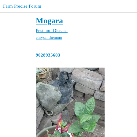
Farm Precise Forum
Mogara
Pest and Disease
chrysanthemum
9028935603