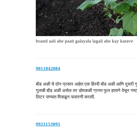
boand aali ahe paati galayala lagali ahe kay karave
9011842084
बोंड अळी चे दोन प्रकार आहेत एक हिरवी बोंड अळी आणि दुसरी गु
गुलाबी बोंड अळी असेल तर डोमकळी ग्रस्त फुल हाताने वेचून
लिटर पाण्यात मिसळून फवारणी करावी.
9921153095